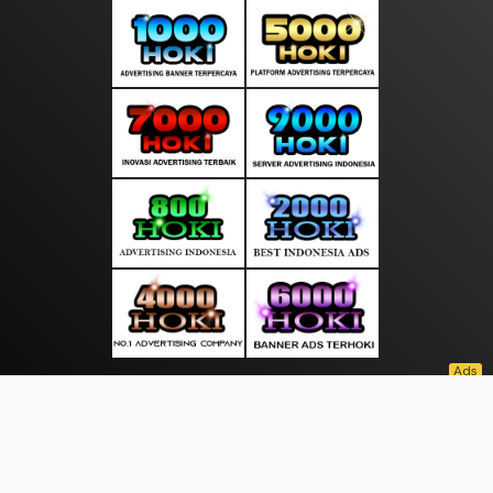
About Us
·
Contact Us
·
Terms & Conditions
·
© sepintasberita.com 2026. All rights are reserved