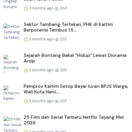
3 months ago
234
Sektor Tambang Tertekan, PHK di Kaltim
Berpotensi Tembus 1.5...
3 months ago
229
Sejarah Bontang Bakal “Hidup” Lewat Diorama
Arsip
2 months ago
228
Pemprov Kaltim Setop Bayar Iuran BPJS Warga,
Wali Kota Neni;...
3 months ago
225
25 Film dan Serial Terbaru Netflix Tayang Mei
2026
2 months ago
222