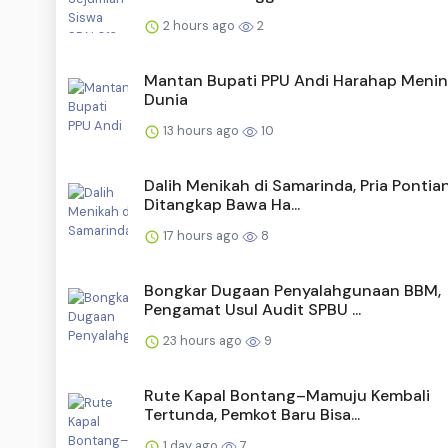
2 hours ago
2
Mantan Bupati PPU Andi Harahap Menin
Dunia
13 hours ago
10
Dalih Menikah di Samarinda, Pria Pontia
Ditangkap Bawa Ha...
17 hours ago
8
Bongkar Dugaan Penyalahgunaan BBM,
Pengamat Usul Audit SPBU ...
23 hours ago
9
Rute Kapal Bontang–Mamuju Kembali
Tertunda, Pemkot Baru Bisa...
1 day ago
7