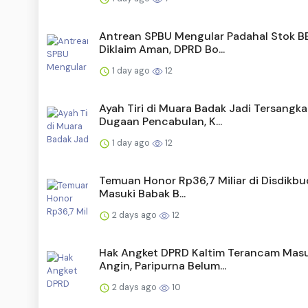
Antrean SPBU Mengular Padahal Stok 
Diklaim Aman, DPRD Bo...
1 day ago
12
Ayah Tiri di Muara Badak Jadi Tersangka
Dugaan Pencabulan, K...
1 day ago
12
Temuan Honor Rp36,7 Miliar di Disdikbu
Masuki Babak B...
2 days ago
12
Hak Angket DPRD Kaltim Terancam Mas
Angin, Paripurna Belum...
2 days ago
10