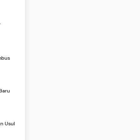
7
mbus
 Baru
n Usul