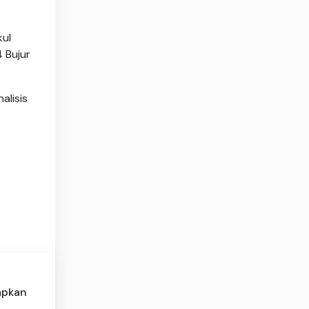
kul
 Bujur
alisis
apkan