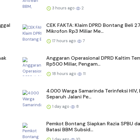
3 hours ago
2
ggal
CEK FAKTA: Klaim DPRD Bontang Beli 2
Mikrofon Rp3 Miliar Me...
17 hours ago
7
nak
Anggaran Operasional DPRD Kaltim Te
Rp500 Miliar, Pengam...
18 hours ago
11
4.000 Warga Samarinda Terinfeksi HIV,
Separuh Jalani Pe...
1 day ago
8
Pemkot Bontang Siapkan Razia SPBU da
Batasi BBM Subsid...
1 day ago
10