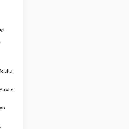
gi.
h
Maluku
Paleleh
gan
D