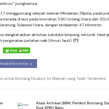
 sinkron,” pungkasnya.
7 mengguncang wilayah selatan Mindanao, Filipina, pada pu
 berada di laut pada koordinat 5,80 Lintang Utara dan 125,14
 Karatung, Sulawesi Utara, dengan kedalaman 47 kilometer.
ngkal akibat aktivitas subduksi lempeng tektonik. Hasil an
pergerakan patahan naik (thrust fault).
(*)
Read Entire Article
i untuk Bontang Dicabut, Ini Wilayah yang Telah Terdeteksi
an
Atasi Antrean BBM, Pemkot Bontang Si
Dua SPBU Baru