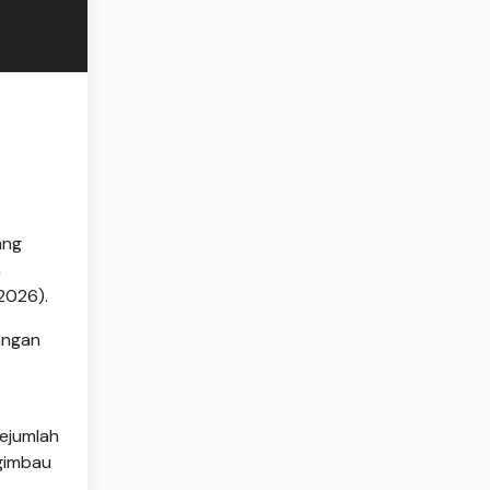
ang
n
2026).
angan
s
sejumlah
ngimbau