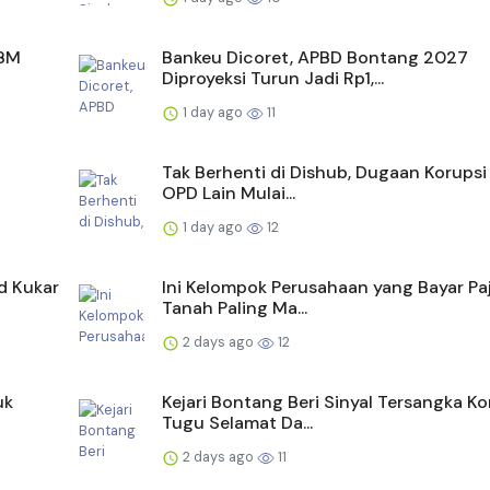
BBM
Bankeu Dicoret, APBD Bontang 2027
Diproyeksi Turun Jadi Rp1,...
1 day ago
11
Tak Berhenti di Dishub, Dugaan Korupsi
OPD Lain Mulai...
1 day ago
12
d Kukar
Ini Kelompok Perusahaan yang Bayar Paj
Tanah Paling Ma...
2 days ago
12
uk
Kejari Bontang Beri Sinyal Tersangka Ko
Tugu Selamat Da...
2 days ago
11