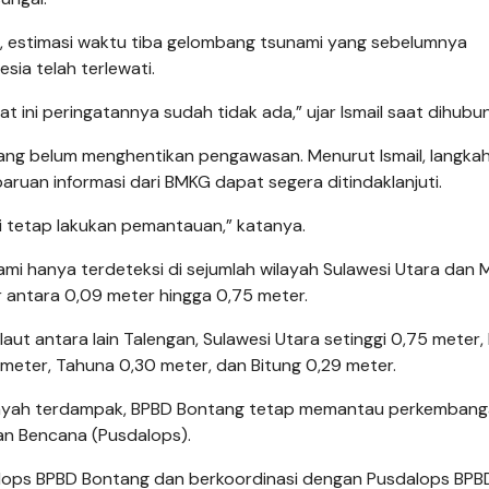
, estimasi waktu tiba gelombang tsunami yang sebelumnya
sia telah terlewati.
at ini peringatannya sudah tidak ada,” ujar Ismail saat dihubun
tang belum menghentikan pengawasan. Menurut Ismail, langka
ruan informasi dari BMKG dapat segera ditindaklanjuti.
i tetap lakukan pemantauan,” katanya.
 hanya terdeteksi di sejumlah wilayah Sulawesi Utara dan 
ar antara 0,09 meter hingga 0,75 meter.
ut antara lain Talengan, Sulawesi Utara setinggi 0,75 meter, 
meter, Tahuna 0,30 meter, dan Bitung 0,29 meter.
wilayah terdampak, BPBD Bontang tetap memantau perkemban
an Bencana (Pusdalops).
lops BPBD Bontang dan berkoordinasi dengan Pusdalops BPB