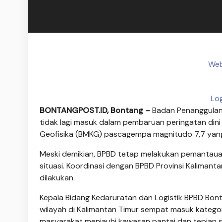
Web
Lo
BONTANGPOST.ID, Bontang –
Badan Penanggulan
tidak lagi masuk dalam pembaruan peringatan dini 
Geofisika (BMKG) pascagempa magnitudo 7,7 yang 
Meski demikian, BPBD tetap melakukan pemantaua
situasi. Koordinasi dengan BPBD Provinsi Kalimant
dilakukan.
Kepala Bidang Kedaruratan dan Logistik BPBD Bont
wilayah di Kalimantan Timur sempat masuk katego
masyarakat menjauhi kawasan pantai dan tepian s