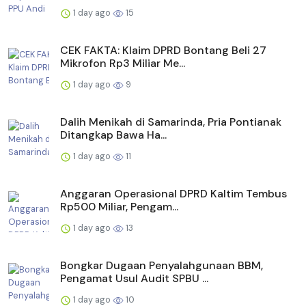
1 day ago
15
CEK FAKTA: Klaim DPRD Bontang Beli 27
Mikrofon Rp3 Miliar Me...
1 day ago
9
Dalih Menikah di Samarinda, Pria Pontianak
Ditangkap Bawa Ha...
1 day ago
11
Anggaran Operasional DPRD Kaltim Tembus
Rp500 Miliar, Pengam...
1 day ago
13
Bongkar Dugaan Penyalahgunaan BBM,
Pengamat Usul Audit SPBU ...
1 day ago
10