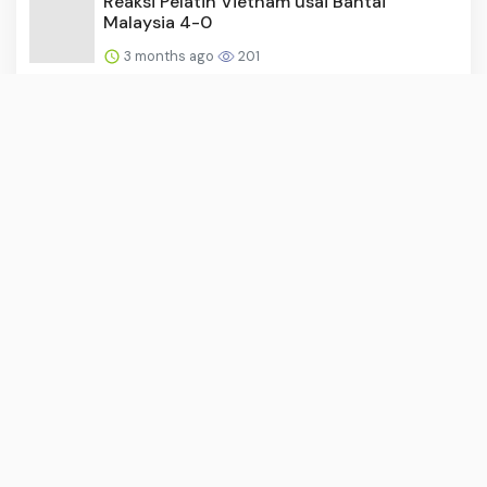
Reaksi Pelatih Vietnam usai Bantai
Malaysia 4-0
3 months ago
201
Kebakaran Dahsyat di Kampung Bahagia
Malaysia, Seribu Rumah ...
3 months ago
197