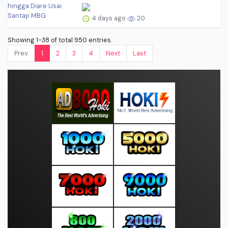
4 days ago
20
Showing 1-38 of total 950 entries.
Prev.
1
2
3
4
Next
Last