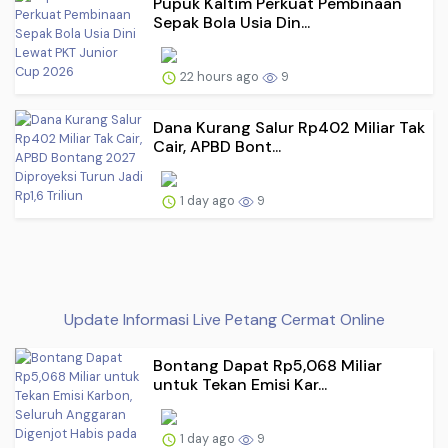
Pupuk Kaltim Perkuat Pembinaan
Sepak Bola Usia Din...
22 hours ago
9
Dana Kurang Salur Rp402 Miliar Tak
Cair, APBD Bont...
1 day ago
9
Update Informasi Live Petang Cermat Online
Bontang Dapat Rp5,068 Miliar
untuk Tekan Emisi Kar...
1 day ago
9