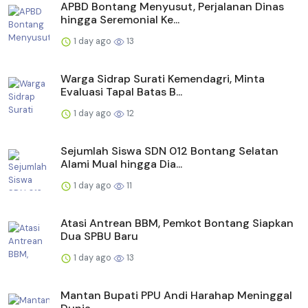
APBD Bontang Menyusut, Perjalanan Dinas
hingga Seremonial Ke...
1 day ago
13
Warga Sidrap Surati Kemendagri, Minta
Evaluasi Tapal Batas B...
1 day ago
12
Sejumlah Siswa SDN 012 Bontang Selatan
Alami Mual hingga Dia...
1 day ago
11
Atasi Antrean BBM, Pemkot Bontang Siapkan
Dua SPBU Baru
1 day ago
13
Mantan Bupati PPU Andi Harahap Meninggal