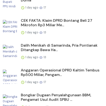
Dunia
1 day ago
17
CEK FAKTA: Klaim DPRD Bontang Beli 27
Mikrofon Rp3 Miliar Me...
1 day ago
13
Dalih Menikah di Samarinda, Pria Pontianak
Ditangkap Bawa Ha...
1 day ago
13
Anggaran Operasional DPRD Kaltim Tembus
Rp500 Miliar, Pengam...
1 day ago
17
Bongkar Dugaan Penyalahgunaan BBM,
Pengamat Usul Audit SPBU ...