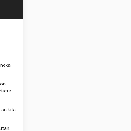
Aneka
lon
diatur
pan kita
utan,