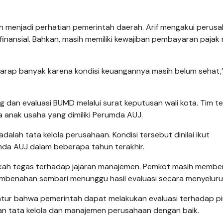
ih menjadi perhatian pemerintah daerah. Arif mengakui perus
nansial. Bahkan, masih memiliki kewajiban pembayaran pajak
arap banyak karena kondisi keuangannya masih belum sehat,
ng dan evaluasi BUMD melalui surat keputusan wali kota. Tim t
 anak usaha yang dimiliki Perumda AUJ.
alah tata kelola perusahaan. Kondisi tersebut dinilai ikut
da AUJ dalam beberapa tahun terakhir.
gkah tegas terhadap jajaran manajemen. Pemkot masih membe
benahan sembari menunggu hasil evaluasi secara menyeluru
diatur bahwa pemerintah dapat melakukan evaluasi terhadap p
kan tata kelola dan manajemen perusahaan dengan baik.