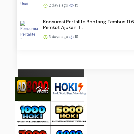
2 days ago
15
Konsumsi Pertalite Bontang Tembus 11.6
Pemkot Ajukan T...
3 days ago
15