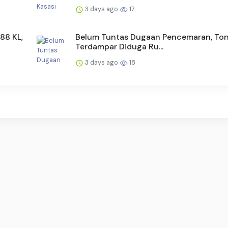
3 days ago
17
88 KL,
Belum Tuntas Dugaan Pencemaran, To
Terdampar Diduga Ru...
3 days ago
18