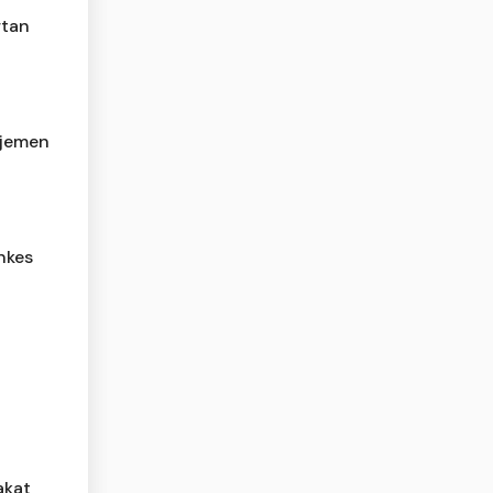
rtan
ajemen
nkes
akat