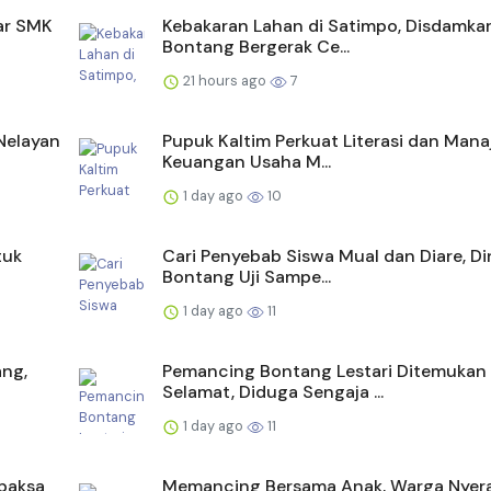
ar SMK
Kebakaran Lahan di Satimpo, Disdamka
Bontang Bergerak Ce...
21 hours ago
7
Nelayan
Pupuk Kaltim Perkuat Literasi dan Man
Keuangan Usaha M...
1 day ago
10
tuk
Cari Penyebab Siswa Mual dan Diare, Di
Bontang Uji Sampe...
1 day ago
11
ang,
Pemancing Bontang Lestari Ditemukan
Selamat, Diduga Sengaja ...
1 day ago
11
paksa
Memancing Bersama Anak, Warga Nyer