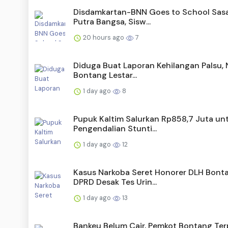
Disdamkartan-BNN Goes to School Sas
Putra Bangsa, Sisw...
20 hours ago
7
Diduga Buat Laporan Kehilangan Palsu, 
Bontang Lestar...
1 day ago
8
Pupuk Kaltim Salurkan Rp858,7 Juta un
Pengendalian Stunti...
1 day ago
12
Kasus Narkoba Seret Honorer DLH Bont
DPRD Desak Tes Urin...
1 day ago
13
Bankeu Belum Cair, Pemkot Bontang Ter