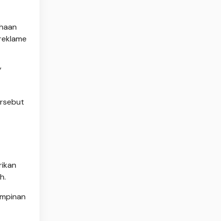
ahaan
 reklame
”
ersebut
rikan
h.
impinan