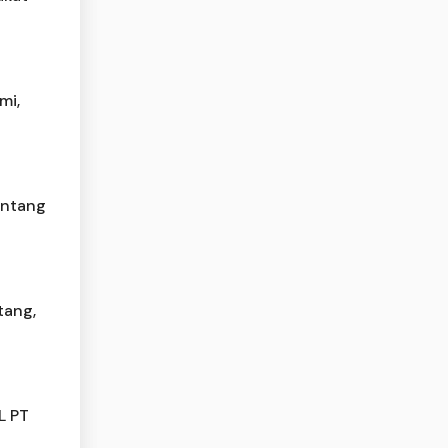
mi,
ontang
tang,
L PT