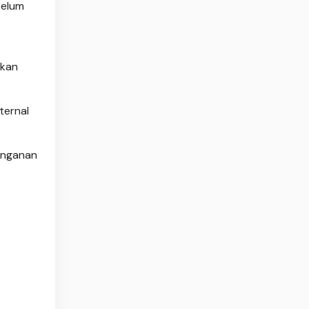
belum
akan
ternal
anganan