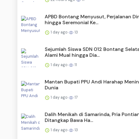
APBD Bontang Menyusut, Perjalanan Di
hingga Seremonial Ke...
1 day ago
13
Sejumlah Siswa SDN 012 Bontang Selat
Alami Mual hingga Dia...
1 day ago
11
Mantan Bupati PPU Andi Harahap Menin
Dunia
1 day ago
17
Dalih Menikah di Samarinda, Pria Pontia
Ditangkap Bawa Ha...
1 day ago
13