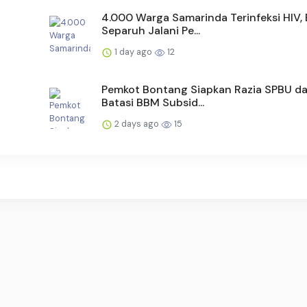
4.000 Warga Samarinda Terinfeksi HIV,
Separuh Jalani Pe...
1 day ago
12
Pemkot Bontang Siapkan Razia SPBU da
Batasi BBM Subsid...
2 days ago
15