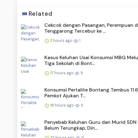
Related
Cekcok dengan Pasangan, Perempuan d
Tenggarong Tercebur ke ...
2 hours ago
1
Kasus Keluhan Usai Konsumsi MBG Melu
Tiga Sekolah di Bont...
17 hours ago
9
Konsumsi Pertalite Bontang Tembus 11.6
Pemkot Ajukan T...
18 hours ago
9
Penyebab Keluhan Guru dan Murid SDN
Belum Terungkap, Din...
22 hours ago
11