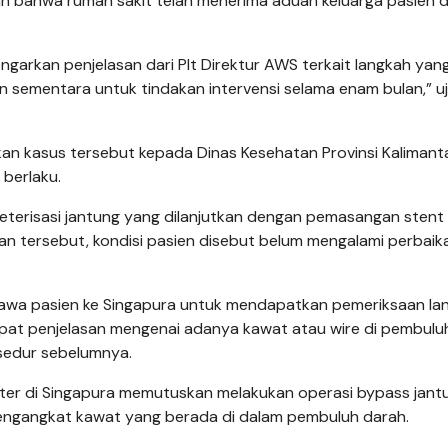
 bahwa rumah sakit telah menerima aduan keluarga pasien 
garkan penjelasan dari Plt Direktur AWS terkait langkah yang
n sementara untuk tindakan intervensi selama enam bulan,” uj
rkan kasus tersebut kepada Dinas Kesehatan Provinsi Kalimant
 berlaku.
ateterisasi jantung yang dilanjutkan dengan pemasangan stent
an tersebut, kondisi pasien disebut belum mengalami perbaik
awa pasien ke Singapura untuk mendapatkan pemeriksaan lan
dapat penjelasan mengenai adanya kawat atau wire di pembulu
sedur sebelumnya.
 dokter di Singapura memutuskan melakukan operasi bypass jant
mengangkat kawat yang berada di dalam pembuluh darah.