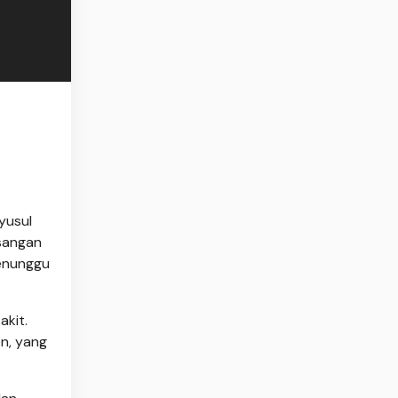
yusul
asangan
menunggu
akit.
n, yang