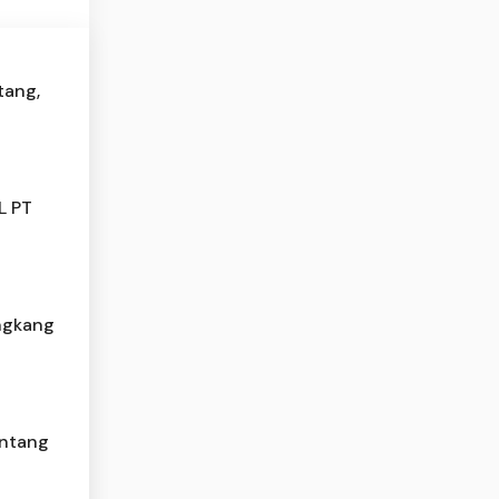
tang,
L PT
ngkang
ontang