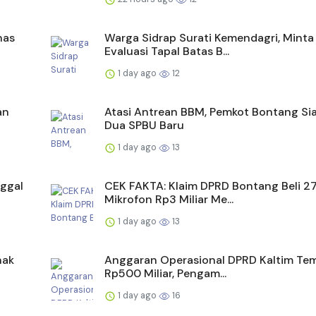
nas
Warga Sidrap Surati Kemendagri, Minta
Evaluasi Tapal Batas B...
1 day ago
12
an
Atasi Antrean BBM, Pemkot Bontang Si
Dua SPBU Baru
1 day ago
13
ggal
CEK FAKTA: Klaim DPRD Bontang Beli 2
Mikrofon Rp3 Miliar Me...
1 day ago
13
nak
Anggaran Operasional DPRD Kaltim Te
Rp500 Miliar, Pengam...
1 day ago
16