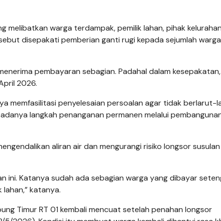
ng melibatkan warga terdampak, pemilik lahan, pihak kelurahan
sebut disepakati pemberian ganti rugi kepada sejumlah warg
 menerima pembayaran sebagian. Padahal dalam kesepakatan,
April 2026.
a memfasilitasi penyelesaian persoalan agar tidak berlarut-la
ong adanya langkah penanganan permanen melalui pembanguna
ngendalikan aliran air dan mengurangi risiko longsor susulan
n ini. Katanya sudah ada sebagian warga yang dibayar sete
ik lahan,” katanya.
ung Timur RT 01 kembali mencuat setelah penahan longsor