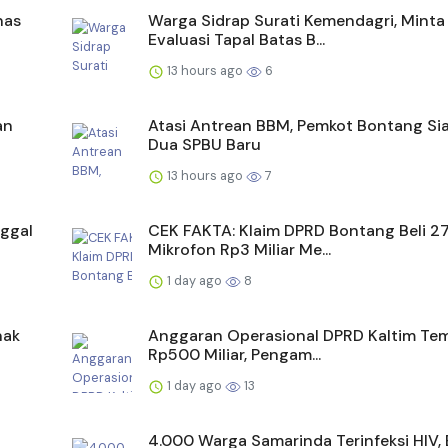
nas
Warga Sidrap Surati Kemendagri, Minta
Evaluasi Tapal Batas B...
13 hours ago
6
an
Atasi Antrean BBM, Pemkot Bontang Si
Dua SPBU Baru
13 hours ago
7
ggal
CEK FAKTA: Klaim DPRD Bontang Beli 2
Mikrofon Rp3 Miliar Me...
1 day ago
8
nak
Anggaran Operasional DPRD Kaltim Te
Rp500 Miliar, Pengam...
1 day ago
13
4.000 Warga Samarinda Terinfeksi HIV,