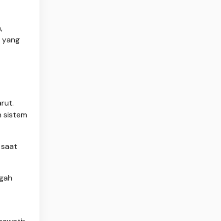
,
a yang
rut.
n sistem
 saat
ngah