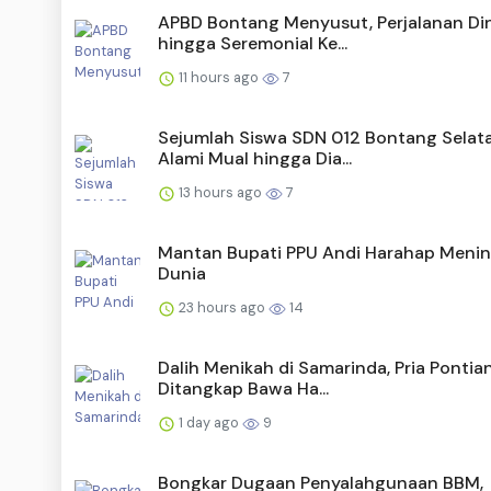
APBD Bontang Menyusut, Perjalanan Di
hingga Seremonial Ke...
11 hours ago
7
Sejumlah Siswa SDN 012 Bontang Selat
Alami Mual hingga Dia...
13 hours ago
7
Mantan Bupati PPU Andi Harahap Menin
Dunia
23 hours ago
14
Dalih Menikah di Samarinda, Pria Pontia
Ditangkap Bawa Ha...
1 day ago
9
Bongkar Dugaan Penyalahgunaan BBM,