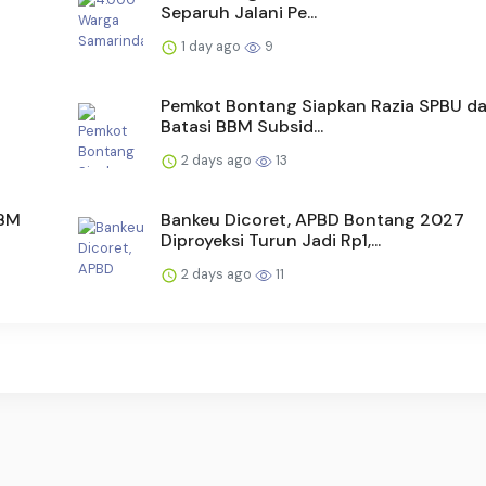
Separuh Jalani Pe...
1 day ago
9
Pemkot Bontang Siapkan Razia SPBU da
Batasi BBM Subsid...
2 days ago
13
BBM
Bankeu Dicoret, APBD Bontang 2027
Diproyeksi Turun Jadi Rp1,...
2 days ago
11