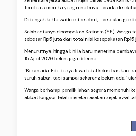
sementara jebol akibat hujan deras pada Kamis (28
terutama mereka yang rumahnya berada di sekitar 
Di tengah kekhawatiran tersebut, persoalan ganti 
Salah satunya disampaikan Katinem (55). Warga t
sebesar Rp5 juta dari total nilai kesepakatan Rp15 
Menurutnya, hingga kini ia baru menerima pembaya
15 April 2026 belum juga diterima.
“Belum ada. Kita tanya lewat staf kelurahan kare
suruh sabar, tapi sampai sekarang belum ada,” uja
Warga berharap pemilik lahan segera memenuhi kew
akibat longsor telah mereka rasakan sejak awal tah