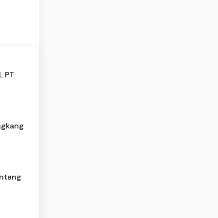
L PT
ngkang
ontang