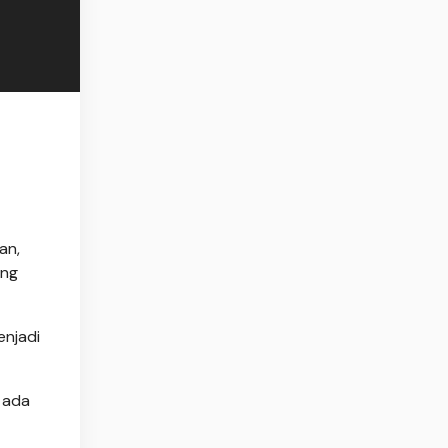
an,
ang
enjadi
 ada