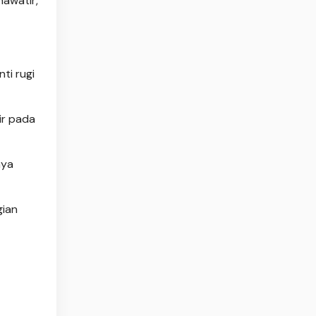
hawatir,
ti rugi
ir pada
nya
gian