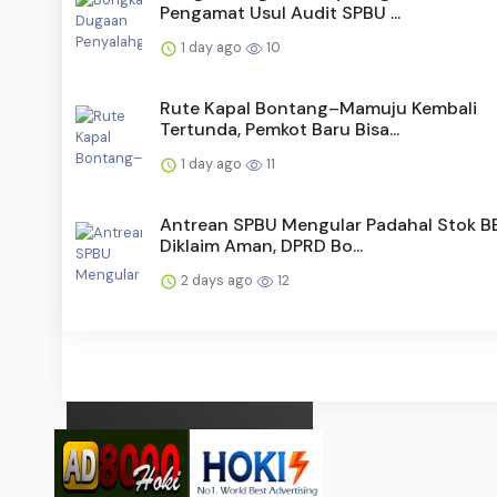
Pengamat Usul Audit SPBU ...
1 day ago
10
Rute Kapal Bontang–Mamuju Kembali
Tertunda, Pemkot Baru Bisa...
1 day ago
11
Antrean SPBU Mengular Padahal Stok 
Diklaim Aman, DPRD Bo...
2 days ago
12