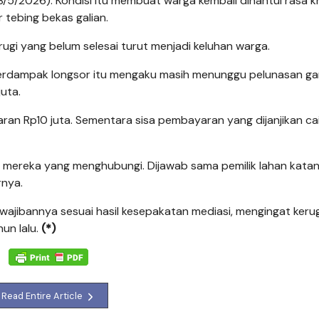
/5/2026). Kondisi itu membuat warga kembali dihantui rasa k
tebing bekas galian.
rugi yang belum selesai turut menjadi keluhan warga.
erdampak longsor itu mengaku masih menunggu pelunasan gan
juta.
ran Rp10 juta. Sementara sisa pembayaran yang dijanjikan ca
na mereka yang menghubungi. Dijawab sama pemilik lahan kata
rnya.
ajibannya sesuai hasil kesepakatan mediasi, mengingat keru
un lalu.
(*)
Read Entire Article