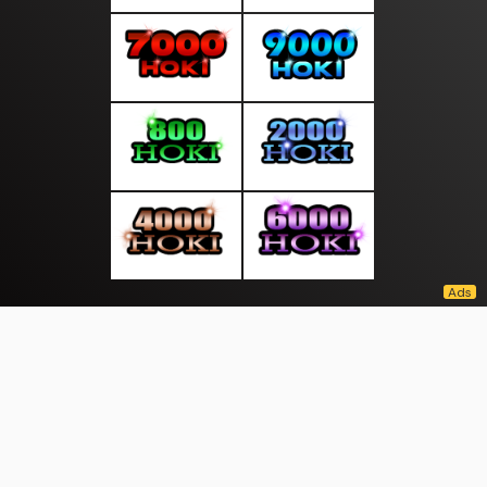
About Us
·
Contact Us
·
Terms & Conditions
·
© sepintasberita.com 2026. All rights are reserved
Batam Now|
Bontang Now |
|
|