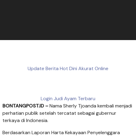
Update Berita Hot Dini Akurat Online
Login Judi Ayam Terbaru
BONTANGPOST.ID –
Nama
Sherly Tjoanda
kembali menjadi
perhatian publik setelah tercatat sebagai gubernur
terkaya di Indonesia.
Berdasarkan Laporan Harta Kekayaan Penyelenggara