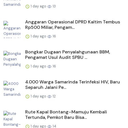
1 day ago
13
Anggaran Operasional DPRD Kaltim Tembus
Rp500 Miliar, Pengam...
1 day ago
16
Bongkar Dugaan Penyalahgunaan BBM,
Pengamat Usul Audit SPBU ...
1 day ago
16
4.000 Warga Samarinda Terinfeksi HIV, Baru
Separuh Jalani Pe...
1 day ago
12
Rute Kapal Bontang–Mamuju Kembali
Tertunda, Pemkot Baru Bisa...
1 day ago
14