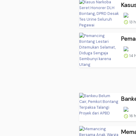
Kasus
13 
Peman
14 
Banke
16 
Meman