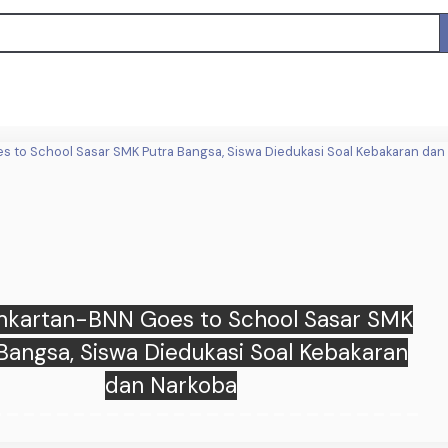
karan Lahan di Satimpo, Disdamkartan
ntang Bergerak Cepat Cegah Api ke
Permukiman