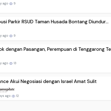
ay ago
9
busi Parkir RSUD Taman Husada Bontang Diundur...
ay ago
9
k dengan Pasangan, Perempuan di Tenggarong Te.
ay ago
13
nce Akui Negosiasi dengan Israel Amat Sulit
ays ago
12