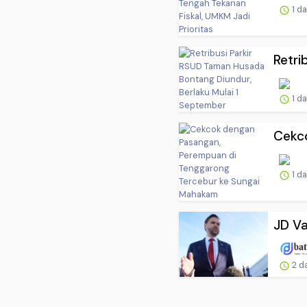
1 d
Retri
1 d
Cekco
1 d
JD Va
2 d