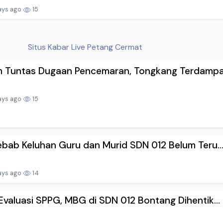
ays ago
15
Situs Kabar Live Petang Cermat
m Tuntas Dugaan Pencemaran, Tongkang Terdampar
ays ago
15
bab Keluhan Guru dan Murid SDN 012 Belum Teru..
ays ago
14
valuasi SPPG, MBG di SDN 012 Bontang Dihentik...