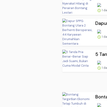
1 d
Dapur
1 d
5 Tan
1 d
Bonta