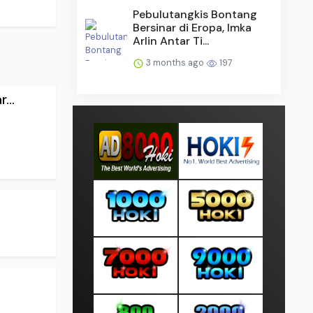
Pebulutangkis Bontang
Bersinar di Eropa, Imka
Arlin Antar Ti...
3 months ago
197
...
.