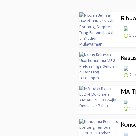
Ribua
2 d
Kasus
2 d
MA To
2 d
Konsu