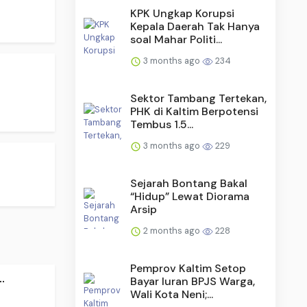
KPK Ungkap Korupsi
Kepala Daerah Tak Hanya
soal Mahar Politi...
3 months ago
234
Sektor Tambang Tertekan,
PHK di Kaltim Berpotensi
Tembus 1.5...
3 months ago
229
Sejarah Bontang Bakal
“Hidup” Lewat Diorama
Arsip
2 months ago
228
Pemprov Kaltim Setop
.
Bayar Iuran BPJS Warga,
Wali Kota Neni;...