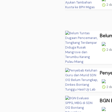
2 d
Belu
2 d
Penye
2 d
BGN E