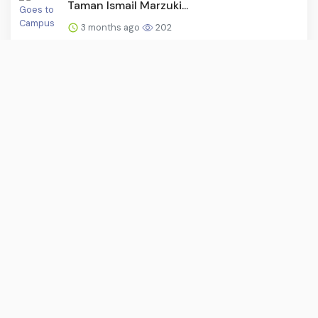
Taman Ismail Marzuki...
3 months ago
202
Pebulutangkis Bontang Bersinar di Eropa,
Imka Arlin Antar Ti...
3 months ago
197