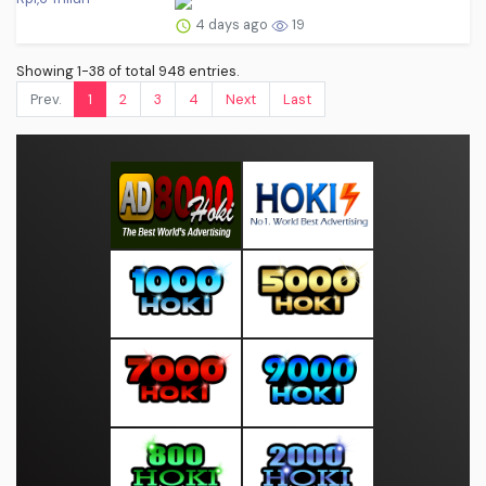
4 days ago
19
Showing 1-38 of total 948 entries.
Prev.
1
2
3
4
Next
Last