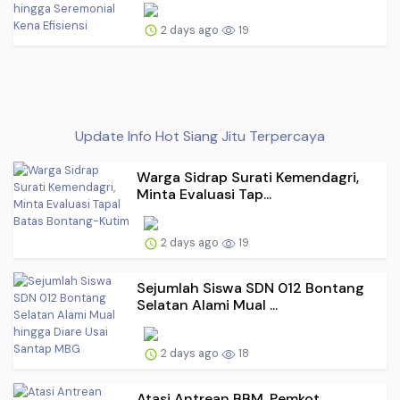
2 days ago
19
Update Info Hot Siang Jitu Terpercaya
Warga Sidrap Surati Kemendagri,
Minta Evaluasi Tap...
2 days ago
19
Sejumlah Siswa SDN 012 Bontang
Selatan Alami Mual ...
2 days ago
18
Atasi Antrean BBM, Pemkot