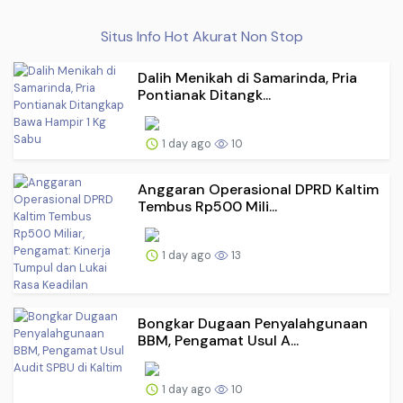
Situs Info Hot Akurat Non Stop
Dalih Menikah di Samarinda, Pria
Pontianak Ditangk...
1 day ago
10
Anggaran Operasional DPRD Kaltim
Tembus Rp500 Mili...
1 day ago
13
Bongkar Dugaan Penyalahgunaan
BBM, Pengamat Usul A...
1 day ago
10