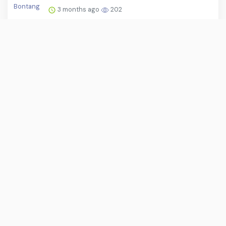
3 months ago
202
Mentan Amran: Ekspor Pupuk ke Australia
Tembus Rp7 Triliun, ...
2 months ago
201