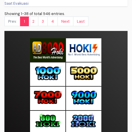
Showing 1-38 of total 946 entries.
Prev.
1
2
3
4
Next
Last