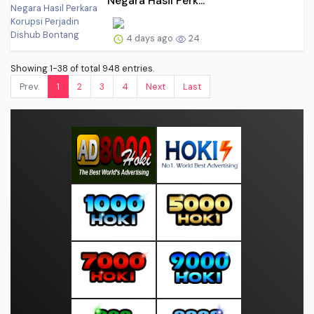
Negara Hasil Perk...
4 days ago
24
Showing 1-38 of total 948 entries.
Prev.
1
2
3
4
Next
Last