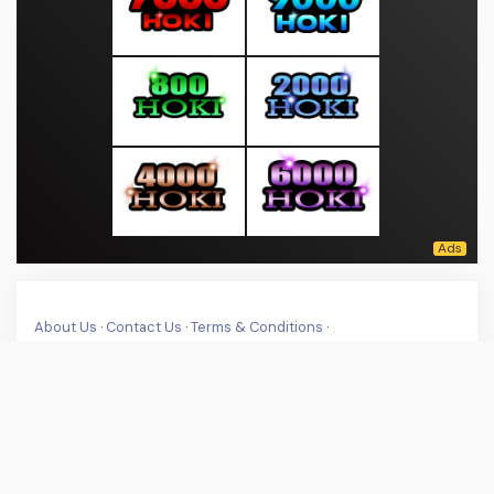
About Us
·
Contact Us
·
Terms & Conditions
·
© sepintasberita.com 2026. All rights are reserved