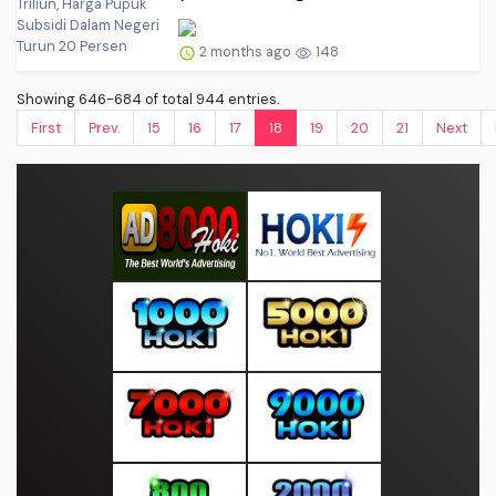
2 months ago
148
Showing 646-684 of total 944 entries.
First
Prev.
15
16
17
18
19
20
21
Next