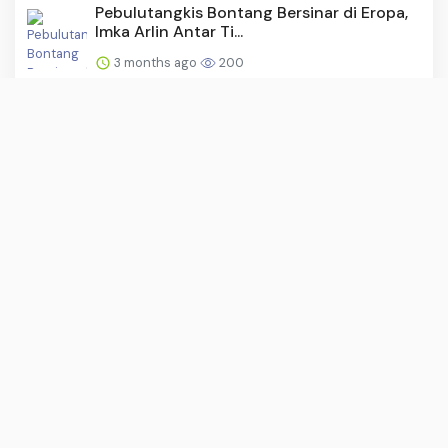
Pebulutangkis Bontang Bersinar di Eropa,
Imka Arlin Antar Ti...
3 months ago
200
Reaksi Pelatih Vietnam usai Bantai
Malaysia 4-0
3 months ago
199