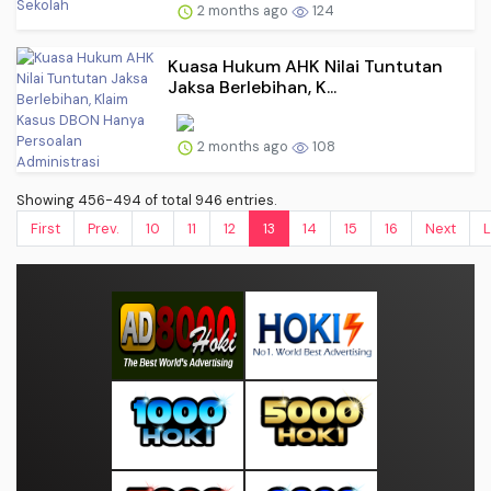
2 months ago
124
Kuasa Hukum AHK Nilai Tuntutan
Jaksa Berlebihan, K...
2 months ago
108
Showing 456-494 of total 946 entries.
First
Prev.
10
11
12
13
14
15
16
Next
L